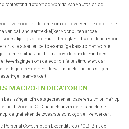
ge rentestand dicteert de waarde van valuta's en de
oert, verhoogt zij de rente om een oververhitte economie
a van dat land aantrekkelijker voor buitenlandse
 koersstijging van die munt. Tegelijkertijd wordt lenen voor
der druk te staan en de toekomstige kasstromen worden
jd in een kapitaalvlucht uit risicovolle aandelenindices.
 renteverlagingen om de economie te stimuleren, dan
 het lagere rendement, terwijl aandelenindices stijgen
vesteringen aanwakkert.
ALS MACRO-INDICATOREN
un beslissingen zijn datagedreven en baseren zich primair op
legenheid. Voor de CFD-handelaar zijn de maandelijkse
arop de grafieken de zwaarste schokgolven verwerken.
e Personal Consumption Expenditures (PCE). Blijft de