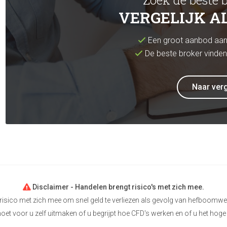
Zoek de beste 
VERGELIJK A
Een groot aanbod aan 
De beste broker vinden
Naar verg
Disclaimer - Handelen brengt risico's met zich mee.
risico met zich mee om snel geld te verliezen als gevolg van hefboomwe
 moet voor u zelf uitmaken of u begrijpt hoe CFD's werken en of u het hoge