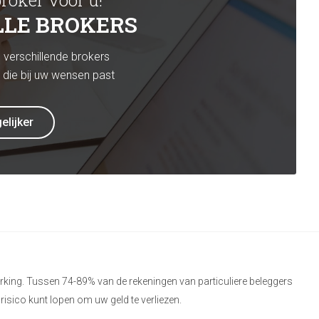
broker voor u!
LLE BROKERS
verschillende brokers
 die bij uw wensen past
elijker
rking. Tussen 74-89% van de rekeningen van particuliere beleggers
 risico kunt lopen om uw geld te verliezen.