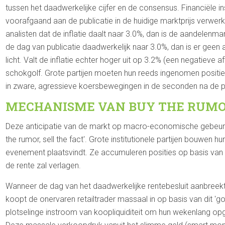
tussen het daadwerkelijke cijfer en de consensus. Financiële i
voorafgaand aan de publicatie in de huidige marktprijs verwerkt
analisten dat de inflatie daalt naar 3.0%, dan is de aandelenma
de dag van publicatie daadwerkelijk naar 3.0%, dan is er geen a
licht. Valt de inflatie echter hoger uit op 3.2% (een negatieve 
schokgolf. Grote partijen moeten hun reeds ingenomen posities
in zware, agressieve koersbewegingen in de seconden na de pu
MECHANISME VAN BUY THE RUMOR
Deze anticipatie van de markt op macro-economische gebeurte
the rumor, sell the fact'. Grote institutionele partijen bouwen
evenement plaatsvindt. Ze accumuleren posities op basis van 
de rente zal verlagen.
Wanneer de dag van het daadwerkelijke rentebesluit aanbreekt
koopt de onervaren retailtrader massaal in op basis van dit 'go
plotselinge instroom van koopliquiditeit om hun wekenlang op