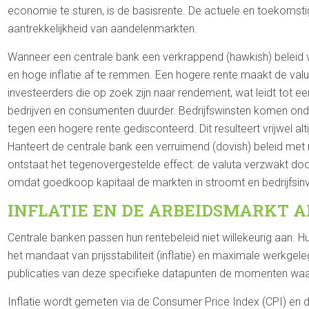
economie te sturen, is de basisrente. De actuele en toekomsti
aantrekkelijkheid van aandelenmarkten.
Wanneer een centrale bank een verkrappend (hawkish) beleid v
en hoge inflatie af te remmen. Een hogere rente maakt de valut
investeerders die op zoek zijn naar rendement, wat leidt tot een
bedrijven en consumenten duurder. Bedrijfswinsten komen on
tegen een hogere rente gedisconteerd. Dit resulteert vrijwel alti
Hanteert de centrale bank een verruimend (dovish) beleid met
ontstaat het tegenovergestelde effect: de valuta verzwakt door
omdat goedkoop kapitaal de markten in stroomt en bedrijfsin
INFLATIE EN DE ARBEIDSMARKT 
Centrale banken passen hun rentebeleid niet willekeurig aan. H
het mandaat van prijsstabiliteit (inflatie) en maximale werkge
publicaties van deze specifieke datapunten de momenten wa
Inflatie wordt gemeten via de Consumer Price Index (CPI) en d