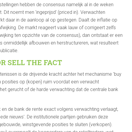
nstellingen hebben de consensus namelijk al in de weken
. Dit noemt men 'ingeprijsd' (priced in). Verwachten
rkt daar in de aanloop al op gestegen. Daalt de inflatie op
fwijking. De markt reageert vaak lauw of corrigeert zelfs
afwijking ten opzichte van de consensus), dan ontstaat er een
 onmiddellijk afbouwen en herstructureren, wat resulteert
blicatie.
 SELL THE FACT
nissen is de drijvende kracht achter het mechanisme 'buy
 hun posities op (kopen) ruim voordat een verwacht
het gerucht of de harde verwachting dat de centrale bank
 en de bank de rente exact volgens verwachting verlaagt,
ede nieuws'. De institutionele partijen gebruiken deze
gebouwde, winstgevende posities te sluiten (verkopen).