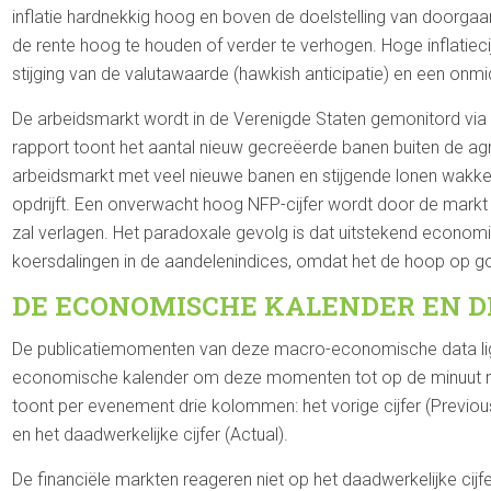
inflatie hardnekkig hoog en boven de doelstelling van doorg
de rente hoog te houden of verder te verhogen. Hoge inflatieci
stijging van de valutawaarde (hawkish anticipatie) en een onmid
De arbeidsmarkt wordt in de Verenigde Staten gemonitord via 
rapport toont het aantal nieuw gecreëerde banen buiten de agrar
arbeidsmarkt met veel nieuwe banen en stijgende lonen wakke
opdrijft. Een onverwacht hoog NFP-cijfer wordt door de markt d
zal verlagen. Het paradoxale gevolg is dat uitstekend economi
koersdalingen in de aandelenindices, omdat het de hoop op go
DE ECONOMISCHE KALENDER EN 
De publicatiemomenten van deze macro-economische data lig
economische kalender om deze momenten tot op de minuut nau
toont per evenement drie kolommen: het vorige cijfer (Previou
en het daadwerkelijke cijfer (Actual).
De financiële markten reageren niet op het daadwerkelijke cijfe