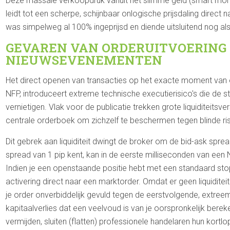
Deze massale verkoopdruk vanuit het slimme geld (smart mone
leidt tot een scherpe, schijnbaar onlogische prijsdaling direct
was simpelweg al 100% ingeprijsd en diende uitsluitend nog als e
GEVAREN VAN ORDERUITVOERING 
NIEUWSEVENEMENTEN
Het direct openen van transacties op het exacte moment van ee
NFP, introduceert extreme technische executierisico's die de 
vernietigen. Vlak voor de publicatie trekken grote liquiditeitsv
centrale orderboek om zichzelf te beschermen tegen blinde risic
Dit gebrek aan liquiditeit dwingt de broker om de bid-ask spre
spread van 1 pip kent, kan in de eerste milliseconden van een 
Indien je een openstaande positie hebt met een standaard stop
activering direct naar een marktorder. Omdat er geen liquiditei
je order onverbiddelijk gevuld tegen de eerstvolgende, extree
kapitaalverlies dat een veelvoud is van je oorspronkelijk bere
vermijden, sluiten (flatten) professionele handelaren hun kort