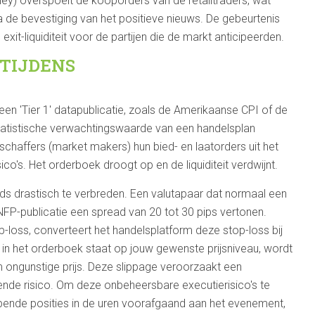
y) overspoelt de kooporders van de retailtraders, wat
 na de bevestiging van het positieve nieuws. De gebeurtenis
xit-liquiditeit voor de partijen die de markt anticipeerden.
TIJDENS
n 'Tier 1' datapublicatie, zoals de Amerikaanse CPI of de
statistische verwachtingswaarde van een handelsplan
erschaffers (market makers) hun bied- en laatorders uit het
o's. Het orderboek droogt op en de liquiditeit verdwijnt.
ads drastisch te verbreden. Een valutapaar dat normaal een
NFP-publicatie een spread van 20 tot 30 pips vertonen.
-loss, converteert het handelsplatform deze stop-loss bij
t in het orderboek staat op jouw gewenste prijsniveau, wordt
m ongunstige prijs. Deze slippage veroorzaakt een
kende risico. Om deze onbeheersbare executierisico's te
lopende posities in de uren voorafgaand aan het evenement,