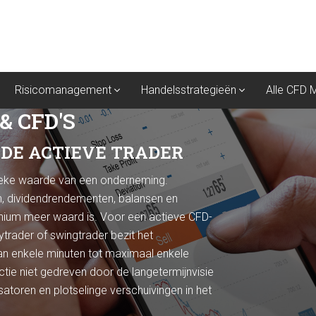
Risicomanagement
Handelsstrategieën
Alle CFD 
 CFD'S
DE ACTIEVE TRADER
nsieke waarde van een onderneming.
, dividendrendementen, balansen en
ium meer waard is. Voor een actieve CFD-
trader of swingtrader bezit het
van enkele minuten tot maximaal enkele
ctie niet gedreven door de langetermijnvisie
oren en plotselinge verschuivingen in het