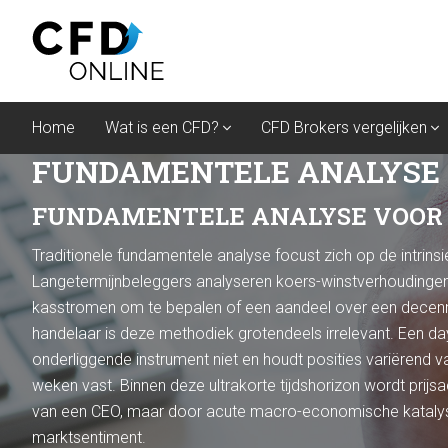
Home
Wat is een CFD?
CFD Brokers vergelijken
FUNDAMENTELE ANALYSE &
FUNDAMENTELE ANALYSE VOOR 
Traditionele fundamentele analyse focust zich op de intri
Langetermijnbeleggers analyseren koers-winstverhoudingen
kasstromen om te bepalen of een aandeel over een decenn
handelaar is deze methodiek grotendeels irrelevant. Een day
onderliggende instrument niet en houdt posities variërend 
weken vast. Binnen deze ultrakorte tijdshorizon wordt prijsa
van een CEO, maar door acute macro-economische katalysat
marktsentiment.