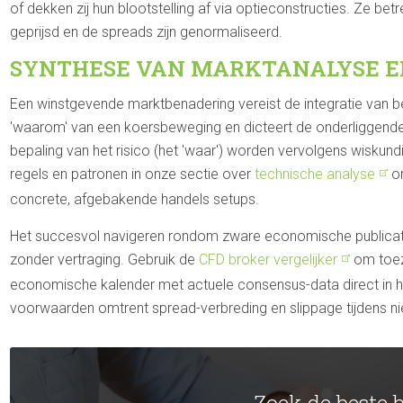
of dekken zij hun blootstelling af via optieconstructies. Ze betr
geprijsd en de spreads zijn genormaliseerd.
SYNTHESE VAN MARKTANALYSE E
Een winstgevende marktbenadering vereist de integratie van 
'waarom' van een koersbeweging en dicteert de onderliggende l
bepaling van het risico (het 'waar') worden vervolgens wiskund
regels en patronen in onze sectie over
technische analyse
om
concrete, afgebakende handels setups.
Het succesvol navigeren rondom zware economische publicatie
zonder vertraging. Gebruik de
CFD broker vergelijker
om toezi
economische kalender met actuele consensus-data direct in h
voorwaarden omtrent spread-verbreding en slippage tijdens 