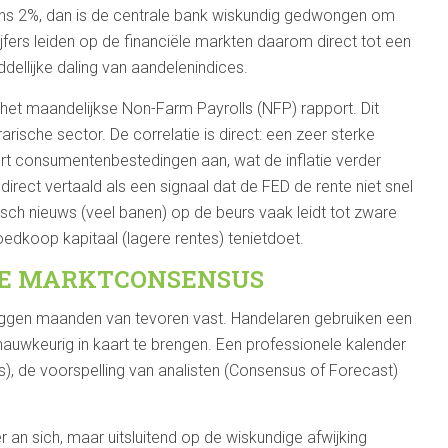
aans 2%, dan is de centrale bank wiskundig gedwongen om
jfers leiden op de financiële markten daarom direct tot een
dellijke daling van aandelenindices.
het maandelijkse Non-Farm Payrolls (NFP) rapport. Dit
ische sector. De correlatie is direct: een zeer sterke
rt consumentenbestedingen aan, wat de inflatie verder
irect vertaald als een signaal dat de FED de rente niet snel
sch nieuws (veel banen) op de beurs vaak leidt tot zware
edkoop kapitaal (lagere rentes) tenietdoet.
DE MARKTCONSENSUS
gen maanden van tevoren vast. Handelaren gebruiken een
wkeurig in kaart te brengen. Een professionele kalender
s), de voorspelling van analisten (Consensus of Forecast)
r an sich, maar uitsluitend op de wiskundige afwijking