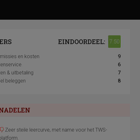
ERS
EINDOORDEEL:
7.50
issies en kosten
9
tenservice
6
en & uitbetaling
7
el beleggen
8
NADELEN
Zeer steile leercurve, met name voor het TWS-
platform.