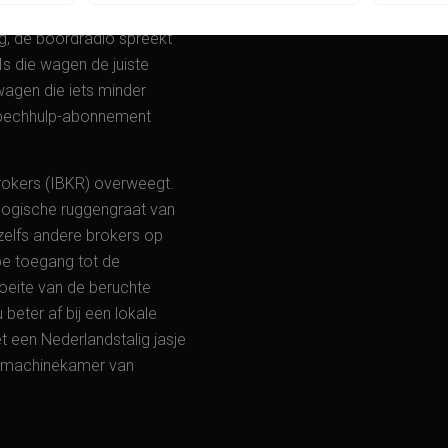
ste operationele kosten in
ng, de boordradio spreekt
Is die wagen de juiste
wagen die iets minder
n pechhulp-abonnement
 Brokers (IBKR) overweegt.
ologische ruggengraat van
 zelfs andere brokers op
pe toegang tot de
oeite van de beruchte
beter af bij een lokale
 een Nederlandstalig jasje
de machinekamer van