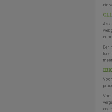
die v
CL
Als a
webg
er oo
Een r
funct
meer
IB
Voor
prod
Voor 
verge
ande