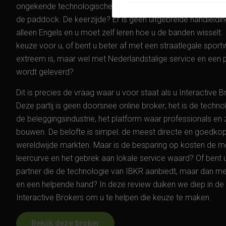
ongekende technologische kracht, pure snelheid en de laag
de paddock. De keerzijde? Er is geen uitgebreide handleidi
alleen Engels en u moet zelf leren hoe u de banden wisselt. 
keuze voor u, of bent u beter af met een straatlegale sport
extreem is, maar wel met Nederlandstalige service en ee
wordt geleverd?
Dit is precies de vraag waar u voor staat als u Interactive
Deze partij is geen doorsnee online broker; het is de techn
de beleggingsindustrie, het platform waar professionals en
bouwen. De belofte is simpel: de meest directe en goedko
wereldwijde markten. Maar is de besparing op kosten de m
leercurve en het gebrek aan lokale service waard? Of bent u 
partner die de technologie van IBKR aanbiedt, maar dan met
en een helpende hand? In deze review duiken we diep in 
Interactive Brokers om u te helpen die keuze te maken.
Bekijk deze broker