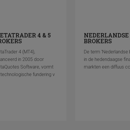
ETATRADER 4 & 5
NEDERLANDSE
ROKERS
BROKERS
taTrader 4 (MT4),
De term 'Nederlandse b
lanceerd in 2005 door
in de hedendaagse fin
taQuotes Software, vormt
markten een diffuus c
 technologische fundering v
Lees meer
Lees meer