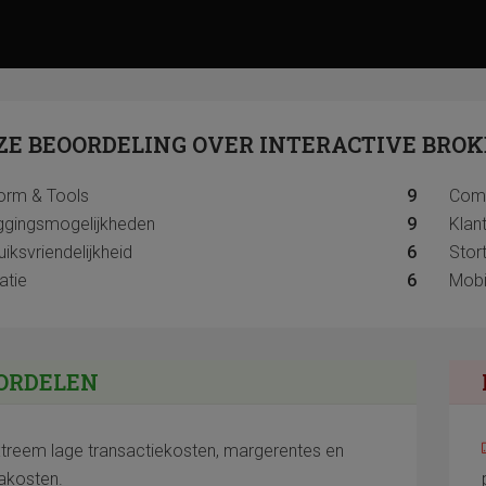
ZE BEOORDELING OVER INTERACTIVE BROK
form & Tools
9
Comm
ggingsmogelijkheden
9
Klan
iksvriendelijkheid
6
Stort
atie
6
Mobi
ORDELEN
treem lage transactiekosten, margerentes en
takosten.