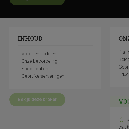
INHOUD
ON
Plat
Voor- en nadelen
Bele
Onze beoordeling
Gebru
Specificaties
Educ
Gebruikerservaringen
Bekijk deze broker
VO
Ex
valu