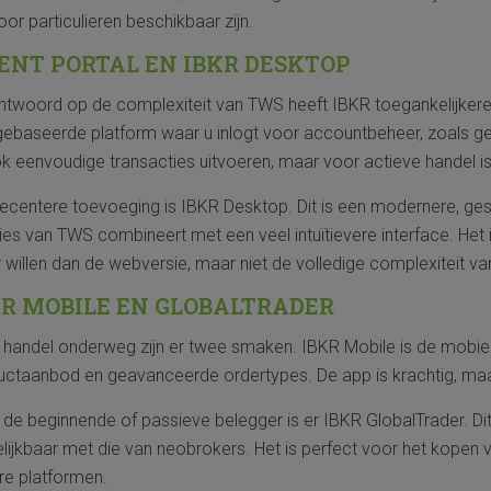
oor particulieren beschikbaar zijn.
IENT PORTAL EN IBKR DESKTOP
ntwoord op de complexiteit van TWS heeft IBKR toegankelijkere a
ebaseerde platform waar u inlogt voor accountbeheer, zoals ge
k eenvoudige transacties uitvoeren, maar voor actieve handel is
ecentere toevoeging is IBKR Desktop. Dit is een modernere, ges
ies van TWS combineert met een veel intuïtievere interface. He
 willen dan de webversie, maar niet de volledige complexiteit 
KR MOBILE EN GLOBALTRADER
 handel onderweg zijn er twee smaken. IBKR Mobile is de mobie
uctaanbod en geavanceerde ordertypes. De app is krachtig, ma
de beginnende of passieve belegger is er IBKR GlobalTrader. Dit
lijkbaar met die van neobrokers. Het is perfect voor het kopen
re platformen.