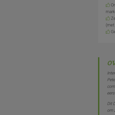
On
mark
Ze
(met
Ge
OV
Inte
Pete
comp
eers
Dit 
om z