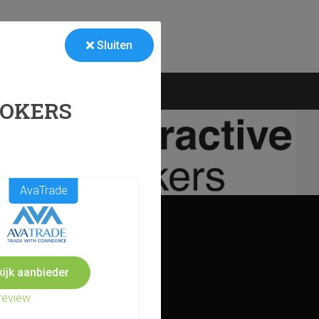
Sluiten
Markten
ROKERS
AvaTrade
ijk aanbieder
review