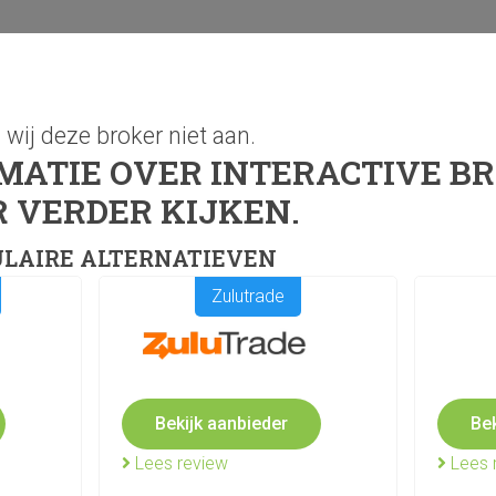
wij deze broker niet aan.
Risicomanagement
Handelsstrategieën
Alle CFD 
MATIE OVER INTERACTIVE B
R VERDER KIJKEN.
ULAIRE ALTERNATIEVEN
Zulutrade
Bekijk aanbieder
Bek
Lees review
Lees 
 1-wagen. U beschikt over