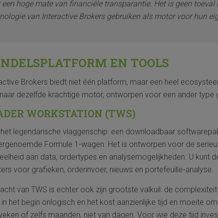
 een hoge mate van financiële transparantie. Het is geen toeva
nologie van Interactive Brokers gebruiken als motor voor hun ei
NDELSPLATFORM EN TOOLS
active Brokers biedt niet één platform, maar een heel ecosystee
 naar dezelfde krachtige motor, ontworpen voor een ander type g
ADER WORKSTATION (TWS)
is het legendarische vlaggenschip: een downloadbaar softwarep
ergenoemde Formule 1-wagen. Het is ontworpen voor de serieuze
elheid aan data, ordertypes en analysemogelijkheden. U kunt de 
ers voor grafieken, orderinvoer, nieuws en portefeuille-analyse.
acht van TWS is echter ook zijn grootste valkuil: de complexitei
 in het begin onlogisch en het kost aanzienlijke tijd en moeite 
eken of zelfs maanden, niet van dagen. Voor wie deze tijd inve