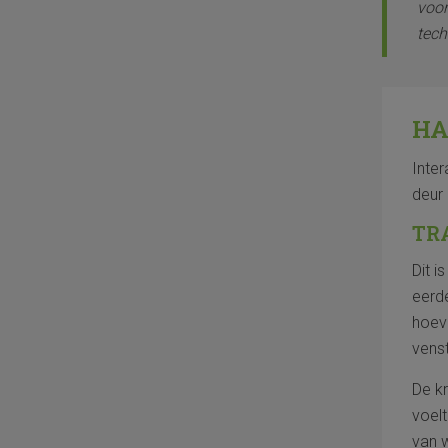
voor
tech
HA
Inter
deur
TR
Dit 
eerd
hoeve
venst
De kr
voelt
van w