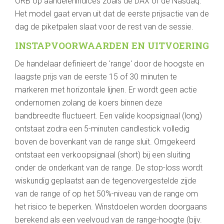
ORB op aandelenindices zoals de DAX of de Nasdaq.
Het model gaat ervan uit dat de eerste prijsactie van de
dag de piketpalen slaat voor de rest van de sessie.
INSTAPVOORWAARDEN EN UITVOERING
De handelaar definieert de 'range' door de hoogste en
laagste prijs van de eerste 15 of 30 minuten te
markeren met horizontale lijnen. Er wordt geen actie
ondernomen zolang de koers binnen deze
bandbreedte fluctueert. Een valide koopsignaal (long)
ontstaat zodra een 5-minuten candlestick volledig
boven de bovenkant van de range sluit. Omgekeerd
ontstaat een verkoopsignaal (short) bij een sluiting
onder de onderkant van de range. De stop-loss wordt
wiskundig geplaatst aan de tegenovergestelde zijde
van de range of op het 50%-niveau van de range om
het risico te beperken. Winstdoelen worden doorgaans
berekend als een veelvoud van de range-hoogte (bijv.