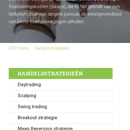
financieringskosten (swaps), die bij het gebruik van een
hefboom over een langere periode de winstgevendheid
van kleine koersbewegingen uithollen.
CFD Online
Handelsstrategieën
Daytrading
HANDELSSTRATEGIEËN
Daytrading
Scalping
Swing trading
Breakout strategie
Mean Reversion strategie