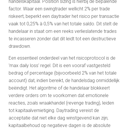
handelskapitaal. Position sizing is hierbij de bepalende
factor. Waar een swingtrader wellicht 2% per trade
riskeert, beperkt een daytrader het risico per transactie
vaak tot 0,25% à 0,5% van het totale saldo. Dit stelt de
handelaar in staat om een reeks verlieslatende trades
te incasseren zonder dat dit leidt tot een destructieve
drawdown.
Een essentieel onderdeel van het risicoprotocol is de
'max daily loss' regel. Dit is een vooraf vastgesteld
bedrag of percentage (bijvoorbeeld 2% van het totale
account) dat, indien bereikt, de handelsdag onmiddellijk
beëindigt. Het algoritme of de handelaar blokkeert
verdere orders om te voorkomen dat emotionele
reacties, zoals wraakhandel (revenge trading), leiden
tot kapitaalvernietiging. Daytrading vereist de
acceptatie dat niet elke dag winstgevend kan zijn;
kapitaalbehoud op negatieve dagen is de absolute