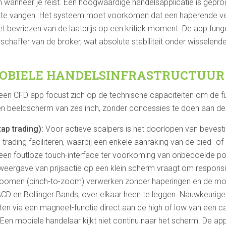
 wanneer je reist. Een hoogwaardige handelsapplicatie is gepr
te vangen. Het systeem moet voorkomen dat een haperende verbi
 bevriezen van de laatprijs op een kritiek moment. De app funge
verschaffer van de broker, wat absolute stabiliteit onder wissel
MOBIELE HANDELSINFRASTRUCTUUR
een CFD app focust zich op de technische capaciteiten om de fu
n beeldscherm van zes inch, zonder concessies te doen aan de 
ap trading):
Voor actieve scalpers is het doorlopen van beves
rading faciliteren, waarbij een enkele aanraking van de bied- of 
t een foutloze touch-interface ter voorkoming van onbedoelde posi
eergave van prijsactie op een klein scherm vraagt om responsi
zoomen (pinch-to-zoom) verwerken zonder haperingen en de mo
ACD en Bollinger Bands, over elkaar heen te leggen. Nauwkeurige
en via een magneet-functie direct aan de high of low van een c
Een mobiele handelaar kijkt niet continu naar het scherm. De app d