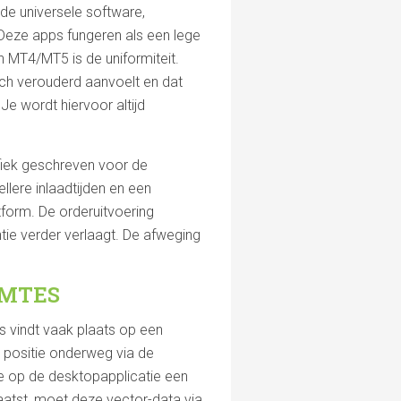
de universele software,
eze apps fungeren als een lege
an MT4/MT5 is de uniformiteit.
gisch verouderd aanvoelt en dat
Je wordt hiervoor altijd
ifiek geschreven voor de
ellere inlaadtijden en een
form. De orderuitvoering
tie verder verlaagt. De afweging
IMTES
s vindt vaak plaats op een
 positie onderweg via de
je op de desktopapplicatie een
aatst, moet deze vector-data via