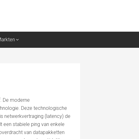
Markten
af. De moderne
echnologie. Deze technologische
is netwerkvertraging (latency) de
t een stabiele ping van enkele
 overdracht van datapakketten