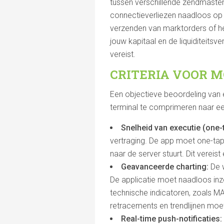
tussen verschillende zendmasten
connectieverliezen naadloos op 
verzenden van marktorders of het
jouw kapitaal en de liquiditeits
vereist.
CRITERIA VOOR 
Een objectieve beoordeling van 
terminal te comprimeren naar ee
Snelheid van executie (one-t
vertraging. De app moet one-tap t
naar de server stuurt. Dit vereis
Geavanceerde charting:
De w
De applicatie moet naadloos in
technische indicatoren, zoals M
retracements en trendlijnen moet
Real-time push-notificaties: