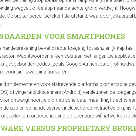
nen de trailing stop lokaal op de smartphone (client-side). Dit 
ding wegvalt of de app naar de achtergrond verdwijnt. Hoogwa
-side. De broker-server berekent de afstand, waardoor je kapitaal 
.
ANDAARDEN VOOR SMARTPHONES
andelsrekening bevat directe toegang tot aanzienlijk kapitaal. 
efactor. Wachtwoorden alleen volstaan niet langer. De applicat
via tijdsgebonden codes (zoals Google Authenticator) of hardwar
ar voor sim-swapping aanvallen.
heid implementeren vooruitstrevende platforms biometrische bev
iOS) of vingerafdrukscanners (Android) versleutelen de toegangs
ker ontvangt nooit je biometrische data, maar krijgt slechts ee
n de app en de handelsserver, inclusief orderinstructies en prijs-f
3 protocollen om onderschepping op openbare wifinetwerken te b
TWARE VERSUS PROPRIETARY BROK