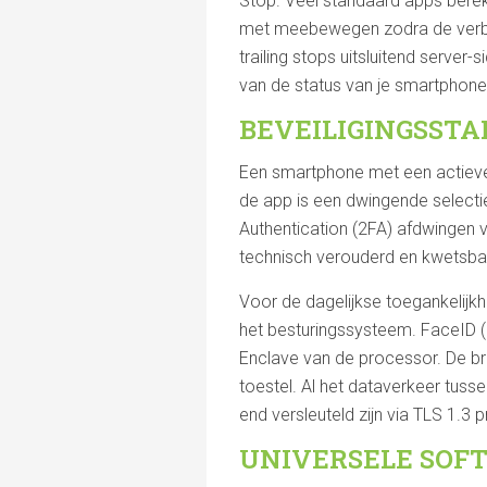
Stop. Veel standaard apps bereke
met meebewegen zodra de verbin
trailing stops uitsluitend server
van de status van je smartphone
BEVEILIGINGSST
Een smartphone met een actieve h
de app is een dwingende selecti
Authentication (2FA) afdwingen 
technisch verouderd en kwetsba
Voor de dagelijkse toegankelijk
het besturingssysteem. FaceID (
Enclave van de processor. De bro
toestel. Al het dataverkeer tusse
end versleuteld zijn via TLS 1.
UNIVERSELE SOF