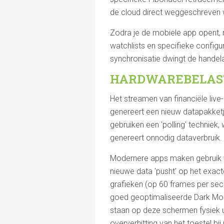
de cloud direct weggeschreven 
Zodra je de mobiele app opent,
watchlists en specifieke configu
synchronisatie dwingt de handela
HARDWAREBELAST
Het streamen van financiële live
genereert een nieuw datapakketje.
gebruiken een 'polling' techniek,
genereert onnodig dataverbruik.
Modernere apps maken gebruik va
nieuwe data 'pusht' op het exact
grafieken (op 60 frames per seco
goed geoptimaliseerde Dark Mod
staan op deze schermen fysiek ui
oververhitting van het toestel 