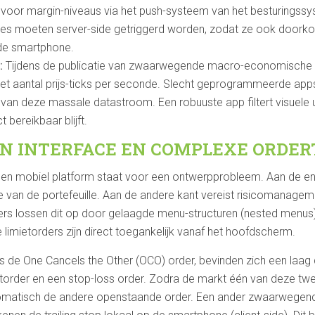
 voor margin-niveaus via het push-systeem van het besturingss
ties moeten server-side getriggerd worden, zodat ze ook doork
 de smartphone.
:
Tijdens de publicatie van zwaarwegende macro-economische c
et aantal prijs-ticks per seconde. Slecht geprogrammeerde app
van deze massale datastroom. Een robuuste app filtert visuele up
 bereikbaar blijft.
EN INTERFACE EN COMPLEXE ORDER
 een mobiel platform staat voor een ontwerpprobleem. Aan de en
e van de portefeuille. Aan de andere kant vereist risicomanage
rs lossen dit op door gelaagde menu-structuren (nested menus
 limietorders zijn direct toegankelijk vanaf het hoofdscherm.
de One Cancels the Other (OCO) order, bevinden zich een laag d
imietorder en een stop-loss order. Zodra de markt één van deze tw
utomatisch de andere openstaande order. Een ander zwaarwegend 