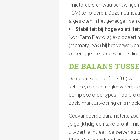
limietorders en waarschuwingen
FCM) te forceren. Deze notifica
afgesloten in het geheugen van
Stabiliteit bij hoge volatiliteit
Non-Farm Payrolls) explodeert h
(memory leak) bij het verwerken 
onderliggende order-engine direct
DE BALANS TUSS
De gebruikersinterface (UI) van
schone, overzichtelijke weergav
complexe ordertypes. Top-broke
zoals marktuitvoering en simpele
Geavanceerde parameters, zoals 
je gelijktijdig een take-profit l
uitvoert, annuleert de server a