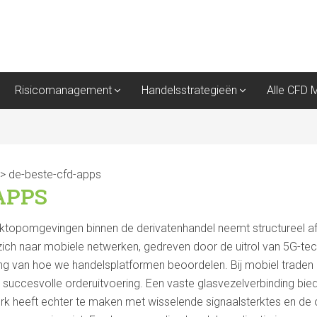
Risicomanagement
Handelsstrategieën
Alle CFD 
>
de-beste-cfd-apps
APPS
sktopomgevingen binnen de derivatenhandel neemt structureel 
t zich naar mobiele netwerken, gedreven door de uitrol van 5G-t
ing van hoe we handelsplatformen beoordelen. Bij mobiel traden 
succesvolle orderuitvoering. Een vaste glasvezelverbinding bied
rk heeft echter te maken met wisselende signaalsterktes en de