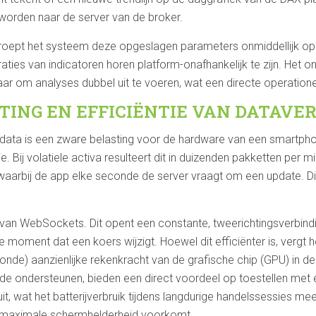
worden naar de server van de broker.
 roept het systeem deze opgeslagen parameters onmiddellijk o
raties van indicatoren horen platform-onafhankelijk te zijn. Het 
ar om analyses dubbel uit te voeren, wat een directe operationele
ING EN EFFICIËNTIE VAN DATAVE
-data is een zware belasting voor de hardware van een smartphone
 Bij volatiele activa resulteert dit in duizenden pakketten per m
 waarbij de app elke seconde de server vraagt om een update. Dit 
n WebSockets. Dit opent een constante, tweerichtingsverbinding
e moment dat een koers wijzigt. Hoewel dit efficiënter is, vergt 
nde) aanzienlijke rekenkracht van de grafische chip (GPU) in de 
e ondersteunen, bieden een direct voordeel op toestellen met
t, wat het batterijverbruik tijdens langdurige handelssessies me
bij maximale schermhelderheid voorkomt.