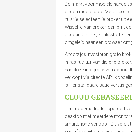
De markt voor mobiele handelssof
gedomineerd door MetaQuotes me
huls; je selecteert je broker uit
Wissel je van broker, dan blijft 
accountbeheer, zoals storten en 
omgeleid naar een browser-omg
Anderzijds investeren grote brok
infrastructuur van die ene broker. 
naadloze integratie van account
verloopt via directe API-koppeli
is hier standaardisatie versus ge
CLOUD GEBASEER
Een moderne trader opereert zel
desktop met meerdere monitoren,
smartphone verloopt. Dit vereist
specifieke Fibonacci-retracemen