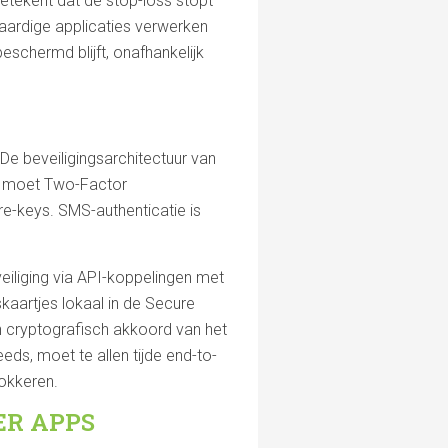
betekent dat de stop-loss stopt
ardige applicaties verwerken
beschermd blijft, onafhankelijk
De beveiligingsarchitectuur van
ie moet Two-Factor
e-keys. SMS-authenticatie is
eiliging via API-koppelingen met
kaartjes lokaal in de Secure
n cryptografisch akkoord van het
eeds, moet te allen tijde end-to-
lokkeren.
ER APPS