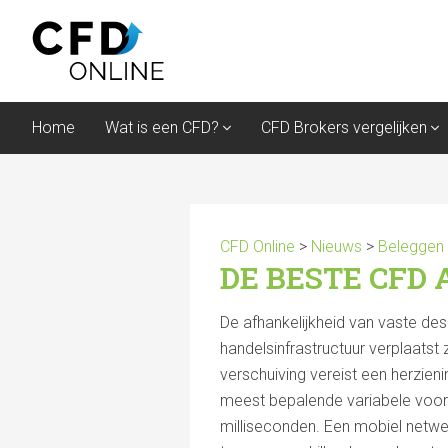
Home
Wat is een CFD?
CFD Brokers vergelijken
CFD Online
>
Nieuws
>
Beleggen
DE BESTE CFD 
De afhankelijkheid van vaste de
handelsinfrastructuur verplaats
verschuiving vereist een herzien
meest bepalende variabele voor 
milliseconden. Een mobiel netwe