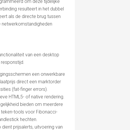
ogrammeerd om deze tijdelijke
nding resulteert in het dubbel
ert als de directe brug tussen
ende netwerkomstandigheden
nctionaliteit van een desktop
responstijd.
tigingsschermen een onwerkbare
laatprijs direct een marktorder
ties (fat-finger errors).
eve HTML5- of native rendering.
gelijkheid bieden om meerdere
 teken-tools voor Fibonacci-
andlestick hechten.
ient prijsalerts, uitvoering van