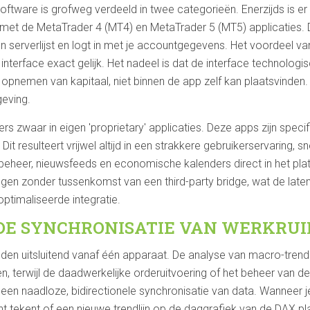
tware is grofweg verdeeld in twee categorieën. Enerzijds is er 
t de MetaTrader 4 (MT4) en MetaTrader 5 (MT5) applicaties. D
 een serverlijst en logt in met je accountgegevens. Het voordeel v
de interface exact gelijk. Het nadeel is dat de interface technolo
opnemen van kapitaal, niet binnen de app zelf kan plaatsvinden. 
eving.
ers zwaar in eigen 'proprietary' applicaties. Deze apps zijn spec
Dit resulteert vrijwel altijd in een strakkere gebruikerservaring, sn
beheer, nieuwsfeeds en economische kalenders direct in het plat
ngen zonder tussenkomst van een third-party bridge, wat de laten
optimaliseerde integratie.
DE SYNCHRONISATIE VAN WERKRU
den uitsluitend vanaf één apparaat. De analyse van macro-trend
 terwijl de daadwerkelijke orderuitvoering of het beheer van de
 een naadloze, bidirectionele synchronisatie van data. Wanneer 
t tekent of een nieuwe trendlijn op de daggrafiek van de DAX pl